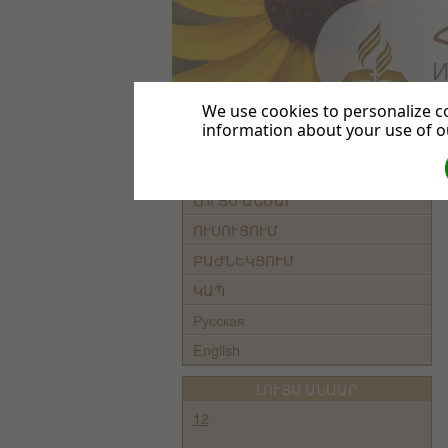
И
We use cookies to personalize co
information about your use of ou
ԳԼԽԱՎՈՐ
ԵԿԵՂԵՑԻ
ԼՈՒՅՍ ԱՆՄԱՐ
ՈՒՍՈՒՑՈՒՄ
ԲԱԺՆԵԿՑՈՒՄ
ԿԱՊ
Русская
English
ԼՈՒՅՍ ԱՆՄԱՐ
12