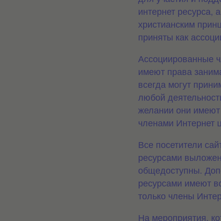
интернет ресурса, 
христианским
прин
приняты как ассоц
Ассоциированные ч
имеют права заним
всегда могут прини
любой
деятельности
желании они имеют
членами Интернет ц
Все посетители сай
ресурсами выложе
общедоступны. До
ресурсами
имеют в
только члены Интер
На мероприятия, ко