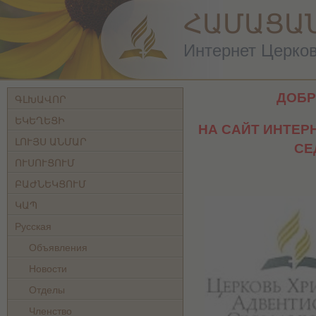
ՀԱՄԱՑԱ
Интернет Церковь
ДОБР
ԳԼԽԱՎՈՐ
ԵԿԵՂԵՑԻ
НА САЙТ ИНТЕР
ԼՈՒՅՍ ԱՆՄԱՐ
СЕ
ՈՒՍՈՒՑՈՒՄ
ԲԱԺՆԵԿՑՈՒՄ
ԿԱՊ
Русская
Объявления
Новости
Отделы
Членство