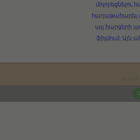
մոլորեցնելու 
հաղաթահարել այ
այլ հարցերի 
ֆիլմում: Այն 
(c) 20