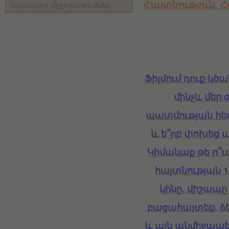
Հայտնություն. 
Սպասվող միջոցառումներ
Ֆիլմում դուք կծ
մինչև մեր 
պատմության հետ
և ե՞րբ փոխեց 
Կիմանաք թե ո՞ւմ
հայտնության 1
կինը, վիշապը 
բացահայտեք, ձ
և այն անմիջապե