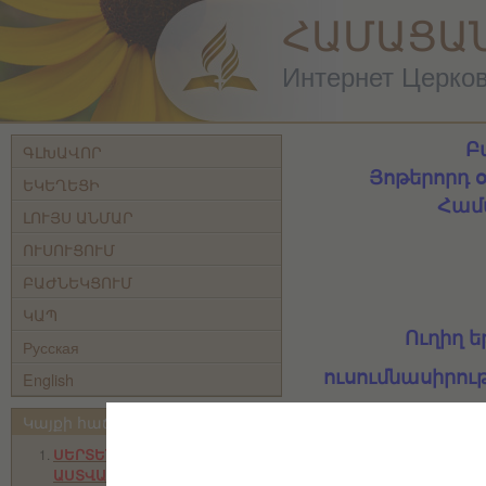
ՀԱՄԱՑԱ
Интернет Церковь
Բ
ԳԼԽԱՎՈՐ
Յոթերորդ 
ԵԿԵՂԵՑԻ
Համ
ԼՈՒՅՍ ԱՆՄԱՐ
ՈՒՍՈՒՑՈՒՄ
ԲԱԺՆԵԿՑՈՒՄ
ԿԱՊ
Ուղիղ 
Русская
ուսումնասիրու
English
վիրտուալ սենյա
Կայքի հաճախ այցելվող էջերը
ՍԵՐՏԵՆՔ
ԱՍՏՎԱԾԱՇՈՒՆՉԸ