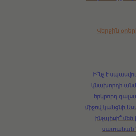
Վերջին օրեր
Ի՞նչ է սպասվու
կնախորդի անմ
երկրորդ գալստ
միջով կանցնի Ա
ինչպիսի՞ մեծ
սատանան ն