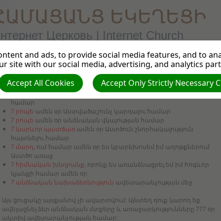
ՀԱՄԱՑԱՆՑ ԵԿԵՂԵՑԻ
нтернет Церковь | Internet Church
ntent and ads, to provide social media features, and to anal
r site with our social media, advertising, and analytics par
Սկսիր 7-ից և կտեսնես, թե ինչպես է բազմապատկվում Աստծո
շնորհը
Accept All Cookies
Accept Only Strictly Necessary 
7 րոպե
ամեն օր առավոտյան աղոթքի և խորհրդածության
համար
7 րոպե
ամեն օր Աստվածաշունչ կարդալու համար
7 րոպե
ամեն օր անձնական վկայության համար
7 կարևոր պատճառ
ամեն օր Աստծուն շնորհակալություն
հայտնելու համար
7 մարդ
, ում համար ամեն օր ես կբարեխոսեմ իմ աղոթքներում
Աստծո առաջ
7 հիմնական խնդրանք
, որոնք ես առանձնացրել եմ իմ հոգևոր
կյանքի համար ամեն օր
7 անձնական նախաձեռնություն
ավետարանչության մեջ
Այս ցուցակը այսքանով չի ավարտվում: Այնտեղ դուք կարող եք
ավելացնել ձեր անձնական մտքերը և առաջարկությունները 777 օր
ակտիվ
ավետարանչության համար: