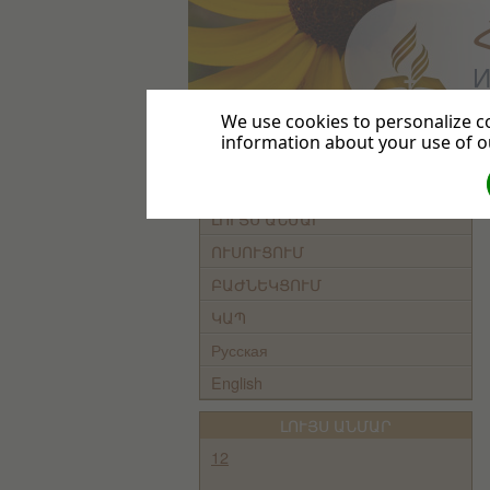
И
We use cookies to personalize co
information about your use of ou
ԳԼԽԱՎՈՐ
ԵԿԵՂԵՑԻ
ԼՈՒՅՍ ԱՆՄԱՐ
ՈՒՍՈՒՑՈՒՄ
ԲԱԺՆԵԿՑՈՒՄ
ԿԱՊ
Русская
English
ԼՈՒՅՍ ԱՆՄԱՐ
12